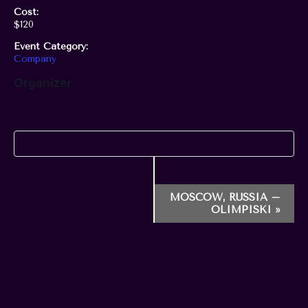
Cost:
$120
Event Category:
Company
Organizer
E
MOSCOW, RUSSIA –
OLIMPISKI
»
v
e
n
t